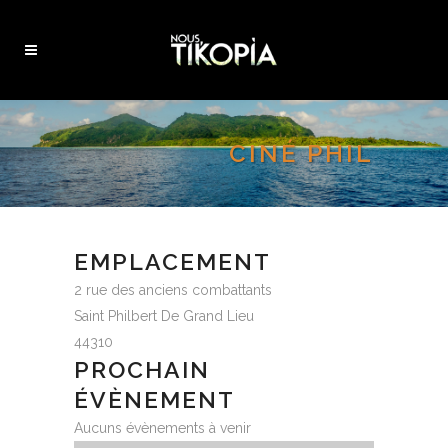
CINÉ PHIL
EMPLACEMENT
2 rue des anciens combattants
Saint Philbert De Grand Lieu
44310
PROCHAIN
ÉVÈNEMENT
Aucuns évènements à venir