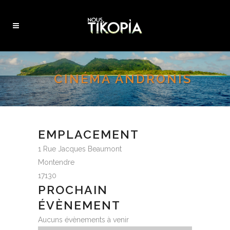
CINÉMA ANDRONIS
EMPLACEMENT
1 Rue Jacques Beaumont
Montendre
17130
PROCHAIN
ÉVÈNEMENT
Aucuns évènements à venir