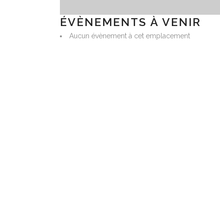
ÉVÈNEMENTS À VENIR
Aucun évènement à cet emplacement
ARWESTUD FILMS
AC
« Tch
part
Le Refour, 35190 Longaulnay
24 o
Email:
arwestud@gmail.com
Tél:+33 608 288 586