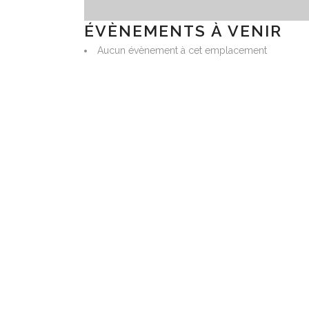
ÉVÈNEMENTS À VENIR
Aucun évènement à cet emplacement
ARWESTUD FILMS
AC
« Tch
part
Le Refour, 35190 Longaulnay
24 o
Email:
arwestud@gmail.com
Tél:+33 608 288 586