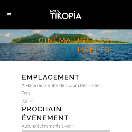
CINÉMA UGC LES
HALLES
EMPLACEMENT
7, Place de la Rotonde, Forum Des Halles
Paris
75001
PROCHAIN
ÉVÈNEMENT
Aucuns évènements à venir