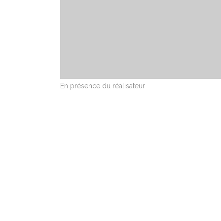
En présence du réalisateur
ARWESTUD FILMS
AC
« Tch
part
Le Refour, 35190 Longaulnay