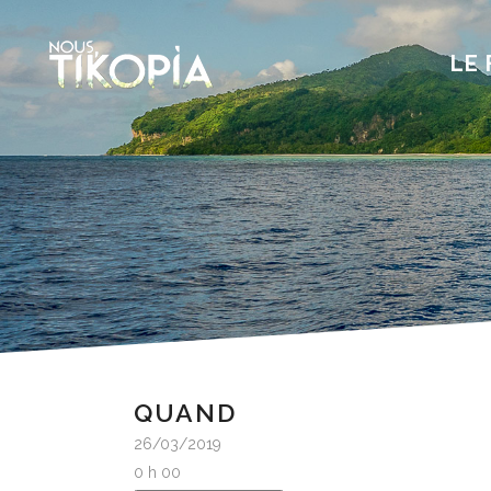
LE 
QUAND
26/03/2019
0 h 00