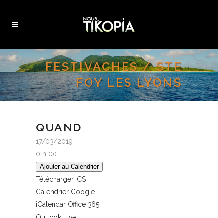
FESTIVACHES / STE
FOY LES LYONS
QUAND
17/03/2019
0 h 00
Ajouter au Calendrier
Télécharger ICS
Calendrier Google
iCalendar
Office 365
Outlook Live