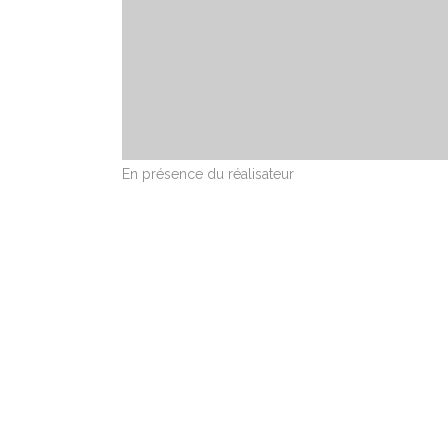
En présence du réalisateur
ARWESTUD FILMS
AC
« Tch
part
Le Refour, 35190 Longaulnay