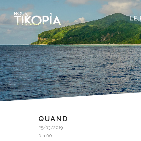
LE 
QUAND
25/03/2019
0 h 00