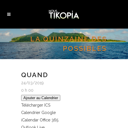
LA QUINZAINE DES
POSSIBLES
QUAND
24/03/2019
0 h 00
Ajouter au Calendrier
Télécharger ICS
Calendrier Google
iCalendar
Office 365
Outlook Live