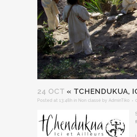
24 OCT
« TCHENDUKUA, IC
Posted at 13:48h
in
Non classé
by
AdminTiko