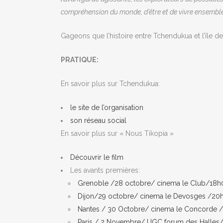
compréhension du monde, d’être et de vivre ensemble
Gageons que l’histoire entre Tchendukua et l’île de
PRATIQUE:
En savoir plus sur Tchendukua:
le site de l’organisation
son réseau social
En savoir plus sur « Nous Tikopia »
Découvrir le film
Les avants premières:
Grenoble /28 octobre/ cinema le Club/18h
Dijon/29 octobre/ cinema le Devosges /20
Nantes / 30 Octobre/ cinema le Concorde 
Paris / 2 Novembre/ UGC forum des Halles