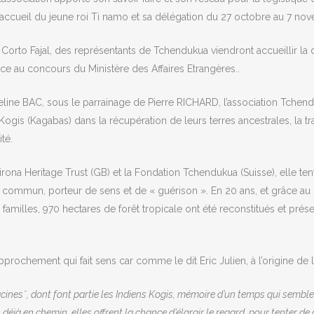
l’accueil du jeune roi Ti namo et sa délégation du 27 octobre au 7 nove
rto Fajal, des représentants de Tchendukua viendront accueillir la dé
àce au concours du Ministère des Affaires Etrangères..
eline BAC, sous le parrainage de Pierre RICHARD, l’association Tchend
 Kogis (Kagabas) dans la récupération de leurs terres ancestrales, la 
té.
rona Heritage Trust (GB) et la Fondation Tchendukua (Suisse), elle tente 
r commun, porteur de sens et de « guérison ». En 20 ans, et grâce a
0 familles, 970 hectares de forêt tropicale ont été reconstitués et pr
rapprochement qui fait sens car comme le dit Eric Julien, à l’origine d
cines˝, dont font partie les Indiens Kogis, mémoire d’un temps qui semble 
déjà en chemin, elles offrent la chance d’élargir le regard, pour tenter de