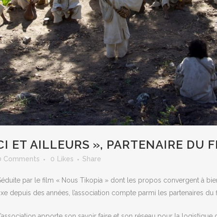
I ET AILLEURS », PARTENAIRE DU F
0 Comments
0
Likes
Share
Séduite par le film « Nous Tikopia » dont les propos convergent à bi
fixe depuis des années, l’association compte parmi les partenaires du f
L’association apporte son savoir faire et son réseau pour la logistique