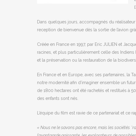
Dans quelques jours, accompagnés du réalisateur Co
reception de bienvenue dès la sortie de l’avion gr
Créée en France en 1997, par Eric JULIEN et Jacqu
racines, et plus particulièrement celle des Indiens
et la préservation ou la restauration de la biodiversi
En France et en Europe, avec ses partenaires, la Tai
notre modernité afin d’imaginer ensemble un futu
de 1800 hectares ont été rachetés et restitués à 5
des enfants sont nés.
L’équipe du film est ravie de ce partenariat et ce 
« Nous ne le savons pas encore, mais les sociétés ˝ra
l’avantgarde agissante, les explorateurs de possibles 