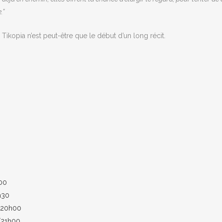
.”
 Tikopia n’est peut-être que le début d’un long récit.
00
h30
/20h00
/21h00