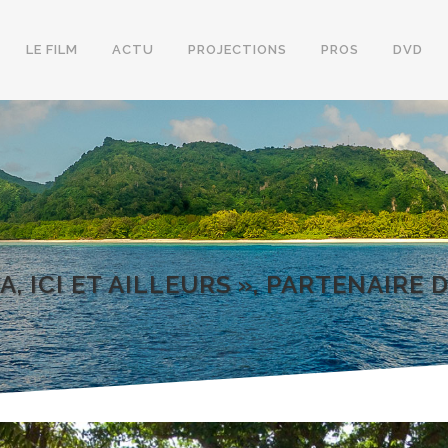
LE FILM
ACTU
PROJECTIONS
PROS
DVD
 ICI ET AILLEURS », PARTENAIRE D