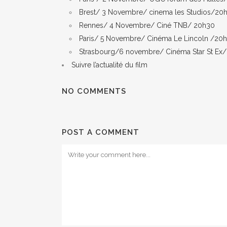
Brest/ 3 Novembre/ cinema les Studios/20
Rennes/ 4 Novembre/ Ciné TNB/ 20h30
Paris/ 5 Novembre/ Cinéma Le Lincoln /20
Strasbourg/6 novembre/ Cinéma Star St Ex
Suivre l’actualité du film
NO COMMENTS
POST A COMMENT
ARWESTUD FILMS
AC
« Tch
part
Le Refour, 35190 Longaulnay
24 o
Email:
arwestud@gmail.com
Tél:+33 608 288 586