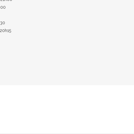
h00
h30
/20h15
TUALITE
endukua, ici et ailleurs »,
enaire du film « Nous, Tikopia »
ctobre 2018