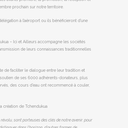
mbre prochain sur notre territoire.
légation à l’aéroport ou ils bénéficieront d’une
ukua – Ici et Ailleurs accompagne les sociétés
transmission de leurs connaissances traditionnelles
de faciliter le dialogue entre leur tradition et
u soutien de ses 6000 adhérents-donateurs, plus
éservés, des cours d’eau ont recommencé à couler,
e la création de Tchendukua
révolu, sont porteuses des clés de notre avenir. pour
 distinguer dans l’horizon, d’autres formes de