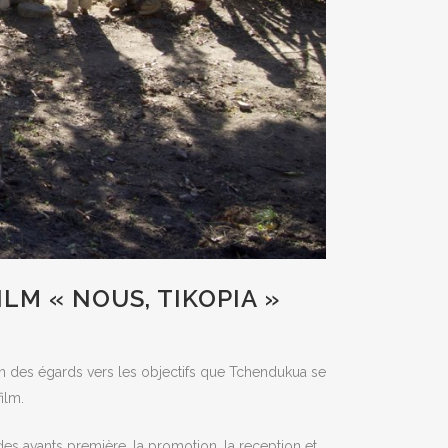
ILM « NOUS, TIKOPIA »
en des égards vers les objectifs que Tchendukua se
ilm.
 des avants première, la promotion, la reception et