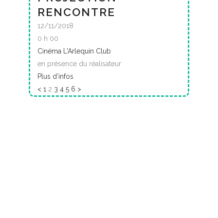
RENCONTRE
12/11/2018
0 h 00
Cinéma L'Arlequin Club
en présence du réalisateur
Plus d’infos
<
1
2
3
4
5
6
>